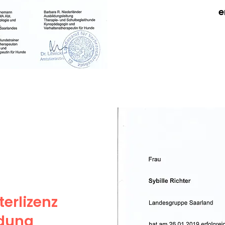
e
erlizenz
ldung