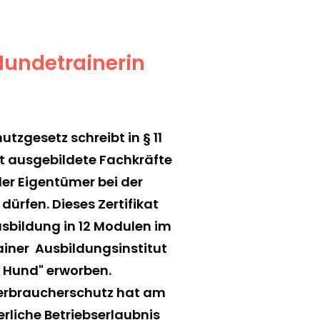
e Hundetrainerin
tzgesetz schreibt in § 11
ert ausgebildete Fachkräfte
der Eigentümer bei der
dürfen. Dieses Zertifikat
usbildung in 12 Modulen im
iner Ausbildungsinstitut
r Hund" erworben.
erbraucherschutz hat am
erliche Betriebserlaubnis